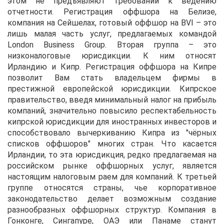
этом не предъявляют требований к ведению
отчетности. Регистрация оффшора на Белизе,
компания на Сейшелах, готовый оффшор на BVI – это
лишь малая часть услуг, предлагаемых командой
London Business Group. Вторая группа – это
низконалоговые юрисдикции. К ним относят
Ирландию и Кипр. Регистрация оффшора на Кипре
позволит Вам стать владельцем фирмы в
престижной европейской юрисдикции. Кипрское
правительство, введя минимальный налог на прибыль
компаний, значительно повысило респектабельность
кипрской юрисдикции для иностранных инвесторов и
способствовало вычеркиванию Кипра из "чёрных
списков оффшоров" многих стран. Что касается
Ирландии, то эта юрисдикция, редко предлагаемая на
российском рынке оффшорных услуг, является
настоящим налоговым раем для компаний. К третьей
группе относятся страны, чье корпоративное
законодательство делает возможным создание
разнообразных оффшорных структур. Компания в
Гонконге, Сингапуре, ОАЭ или Панаме станут